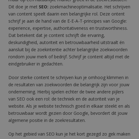
Dit doe je met
SEO:
zoekmachineoptimalisatie. Het schrijven
Strikt noodzakelijk
Prestatie
Targeting
van content speelt daarin een belangrijke rol. Deze ontent
Functioneel
Niet-geclassificeerd
schrijf je aan de hand van de E-E-A-T-principes van Google:
experience, expertise, authoritativeness en trustworthiness.
Strikt noodzakelijke cookies maken de
Dat betekent dat je content schrijft die ervaring,
kernfunctionaliteiten van de website mogelijk, zoals
gebruikersaanmelding en accountbeheer. De website kan
deskundigheid, autoriteit en betrouwbaarheid uitstraalt én
niet goed worden gebruikt zonder de strikt noodzakelijke
aansluit bij de zoekintentie achter belangrijke zoekwoorden
cookies.
rondom jouw merk of bedrijf. Schrijf je content altijd met de
Aanbieder
/
Naam
Vervaldatum
eindgebruiker in gedachten.
Domein
VISITOR_PRIVACY_METADATA
5 maanden 4
YouTube
Door sterke content te schrijven kun je omhoog klimmen in
weken
.youtube.com
de resultaten van zoekwoorden die belangrijk zijn voor jouw
onderneming. Hierbij spelen echter de twee andere pijlers
van SEO ook een rol: de techniek en de autoriteit van je
website. Als je website technisch goed in elkaar steekt en als
betrouwbaar wordt gezien door Google, bevordert dit jouw
algemene positie in de zoekresultaten.
Op het gebied van SEO kun je het kort gezegd zo gek maken