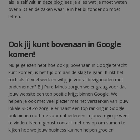
als je zelf wilt. In
deze blog
lees je alles wat je moet weten
Google
over SEO en de zaken waar je in het bijzonder op moet
Privacy Policy
letten.
li_gc
5 maanden 4
LinkedIn
weken
Corporation
Ook jij kunt bovenaan in Google
.linkedin.com
komen!
Nu je gelezen hebt hoe ook jij bovenaan in Google terecht
kunt komen, is het tijd om aan de slag te gaan. Klinkt het
CookieScriptConsent
4 weken 2
CookieScript
dagen
toch als té veel werk en wil jij je vooral bezighouden met
www.pureminds.nl
ondernemen? Bij Pure Minds zorgen we er graag voor dat
jouw website een top positie krijgt binnen Google. We
helpen je ook met veel plezier met het versterken van jouw
lokale SEO! Zo zorg je er naast een top ranking in Google
ook binnen no-time voor dat iedereen in jouw regio je weet
te vinden. Neem gerust
contact
met ons op
om samen te
kijken hoe we jouw business kunnen helpen groeien!