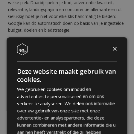
welke plek. Daarbij spelen je bod, advertentie kwaliteit,
relevantie, landingspagina en concurrentie allemaal een rol.
Gelukkig hoef je niet voor elke klik handmatig te bieden:
Google kan dit automatisch doen op basis van je ingestelde
budget, doelen en biedstrategie.
Wil je meer lezen over adverteren in zoekmachines (SEA)?
×
Lees dan
hier verder.
Deze website maakt gebruik van
Google Shopping (SEA)
cookies.
Verkoop je jouw producten niet alleen in een fysieke winkel,
We gebruiken cookies om inhoud en
maar ook online? Of heb je juist alleen een webshop waarin
advertenties te personaliseren en om ons
je producten aanbiedt? Met Google Shopping zorg je ervoor
verkeer te analyseren. We delen ook informatie
dat deze producten bovenaan de zoekresultaten verschijnen.
over uw gebruik van onze site met onze
advertentie- en analysepartners, die deze
Je bent ongetwijfeld eens een Google Shopping overzicht
kunnen combineren met andere informatie die u
tegengekomen. In deze balk, meestal bovenaan de
aan hen heeft verstrekt of die zij hebben