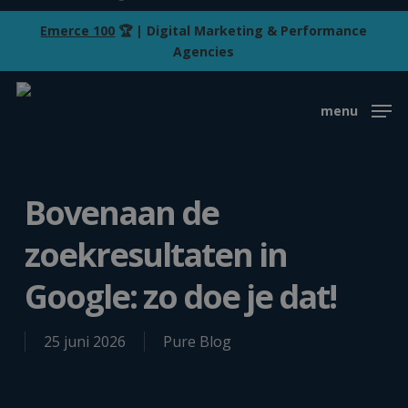
Skip
Emerce 100
🏆 | Digital Marketing & Performance
to
Agencies
main
content
menu
Bovenaan de
zoekresultaten in
Google: zo doe je dat!
25 juni 2026
Pure Blog