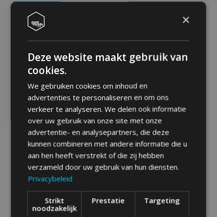
×
De basis voor een grondige analyse
Deze website maakt gebruik van
cookies.
Voordat onze specialisten de diepte in kunnen duiken,
leggen we contact om de toegang achter de schermen goed
We gebruiken cookies om inhoud en
te regelen. We vragen je om ons Business Profile als partner
advertenties te personaliseren en om ons
toe te voegen aan jouw Meta Business Suite; dit is de
verkeer te analyseren. We delen ook informatie
veiligste manier om ons mee te laten kijken zonder dat je
over uw gebruik van onze site met onze
wachtwoorden hoeft te delen. Op deze manier blijf jij de
advertentie- en analysepartners, die deze
baas over je eigen account, terwijl wij direct alle gegevens
kunnen combineren met andere informatie die u
hebben die we nodig hebben voor een scherpe scan.
aan hen heeft verstrekt of die zij hebben
verzameld door uw gebruik van hun diensten.
Zodra de koppeling staat, duiken we in jouw commerciële
Privacybeleid
doelstellingen. We kijken niet alleen naar de techniek, maar
vooral naar hoe we jouw ambities kunnen vertalen naar
Strikt
Prestatie
Targeting
resultaat. Om de kwaliteit van onze analyse en de
noodzakelijk
effectiviteit van de adviezen te garanderen, voeren wij deze