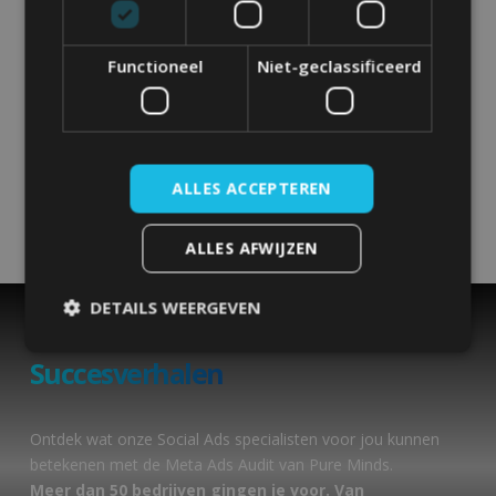
audit uit voor accounts met een minimaal maandelijks
budget van €500.
Functioneel
Niet-geclassificeerd
ALLES ACCEPTEREN
ALLES AFWIJZEN
DETAILS WEERGEVEN
Succesverhalen
Strikt noodzakelijk
Prestatie
Targeting
Functioneel
Niet-geclassificeerd
Ontdek wat onze Social Ads specialisten voor jou kunnen
betekenen met de Meta Ads Audit van Pure Minds
.
Strikt noodzakelijke cookies maken de
kernfunctionaliteiten van de website mogelijk, zoals
Meer dan 50 bedrijven gingen je voor. Van