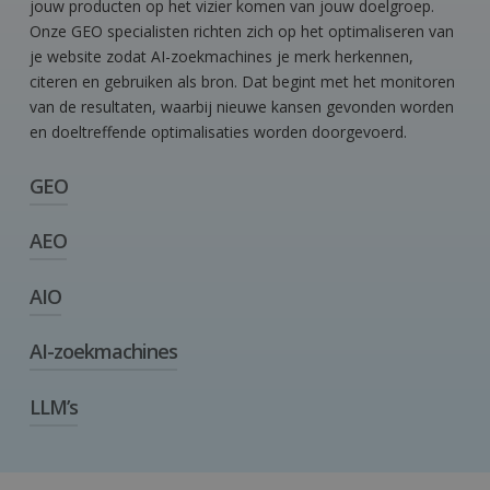
jouw producten op het vizier komen van jouw doelgroep.
Onze GEO specialisten richten zich op het optimaliseren van
je website zodat AI-zoekmachines je merk herkennen,
citeren en gebruiken als bron. Dat begint met het monitoren
van de resultaten, waarbij nieuwe kansen gevonden worden
en doeltreffende optimalisaties worden doorgevoerd.
GEO
AEO
Generative Engine Optimization: Optimalisatie van
content zodat AI-systemen jouw site als bron gebruiken.
AIO
Answer Engine Optimization: AEO draait om het zo
maken van je content dat zoekmachines direct een
duidelijk antwoord kunnen geven op vragen van
AI-zoekmachines
AI Optimization: Verbeteren van zichtbaarheid en invloed
gebruikers. Denk aan korte, heldere uitleg die precies
van content binnen AI-gegenereerde antwoorden in
inspeelt op wat iemand wil weten. Zo vergroot je de
zoekmachines.
LLM’s
Zoektools, zoals ChatGPT en Gemini, die antwoorden
kans dat jouw content wordt gebruikt als direct
creëren met AI.
antwoord in Google of door AI-assistenten.
Large Language Models: Geavanceerde AI-modellen die
tekst begrijpen en genereren. Het genereert tekst door