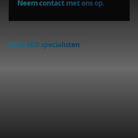
Neem contact met ons op.
li_gc
5 maanden 4
LinkedIn
weken
Corporation
.linkedin.com
Onze SEO specialisten
CookieScriptConsent
4 weken 2
CookieScript
dagen
www.pureminds.nl