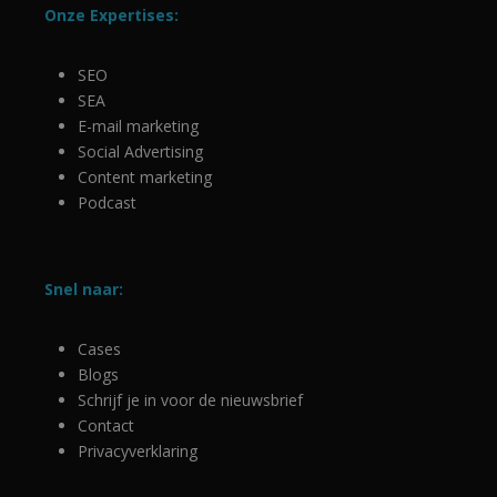
is van d
Onze Expertises:
algemee
gebruikt
analyses
Google.
SEO
cookie w
gebruikt
SEA
gebruike
E-mail marketing
ondersc
door ee
Social Advertising
willekeur
gegener
Content marketing
nummer 
Podcast
wijzen al
Het is 
in elk
paginave
een site
gebruikt
Snel naar:
bezoeker
en
campagn
te berek
Cases
de
Blogs
analyser
van de si
Schrijf je in voor de nieuwsbrief
Contact
Privacyverklaring