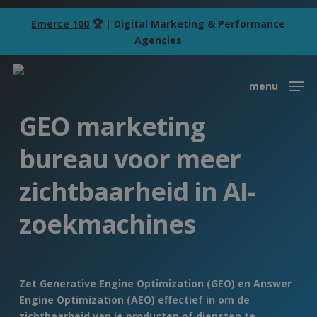
Skip
Emerce 100
🏆 | Digital Marketing & Performance
to
Agencies
main
content
menu
GEO marketing
bureau voor meer
zichtbaarheid in AI-
zoekmachines
Zet Generative Engine Optimization (GEO) en Answer
Engine Optimization (AEO) effectief in om de
zichtbaarheid van je producten of diensten te