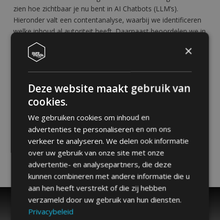
zien hoe zichtbaar je nu bent in AI Chatbots (LLM’s).
Hieronder valt een contentanalyse, waarbij we identificeren
welke inhoud al autoriteit heeft. Daarnaast beoordelen we in
hoeverre de propositie die AI-zoekmachines tonen, aansluit
×
bij de daadwerkelijke positionering. In de zoekgedrag
analyse bepalen we de belangrijkste ‘wat’, ‘hoe’, ‘waarom’ en
‘wanneer’-vragen die AI zal proberen te beantwoorden met
Deze website maakt gebruik van
jouw content. Zichtbaarheid in AI draait namelijk om het
beeld wat AI van je merk heeft en welke bronnen hiervoor
cookies.
gebruikt worden.
We gebruiken cookies om inhoud en
advertenties te personaliseren en om ons
Met de
AI-audit
brengen we in kaart hoe de site presteert
verkeer te analyseren. We delen ook informatie
en waar verbeterpunten liggen.
over uw gebruik van onze site met onze
advertentie- en analysepartners, die deze
kunnen combineren met andere informatie die u
aan hen heeft verstrekt of die zij hebben
verzameld door uw gebruik van hun diensten.
Privacybeleid