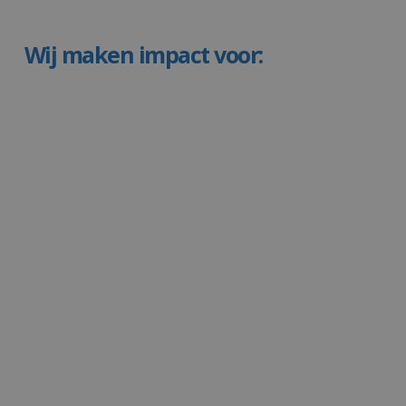
te voorspellen welk woord logisch volgt op basis van
waarschijnlijkheid.
Wij maken impact voor: