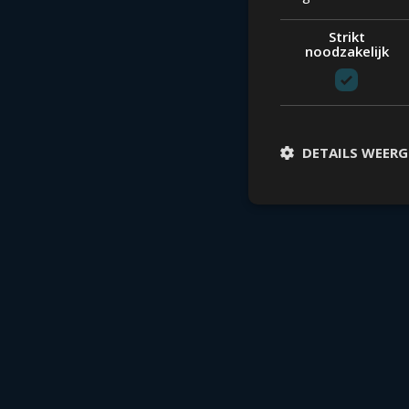
Strikt
noodzakelijk
DETAILS WEER
Stri
Strikt noodzakelijke co
accountbeheer. De websi
Naam
VISITOR_PRIVACY_ME