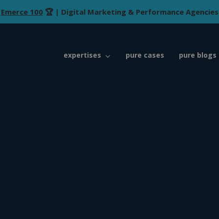
Emerce 100
🏆 | Digital Marketing & Performance Agencies
expertises
pure cases
pure blogs