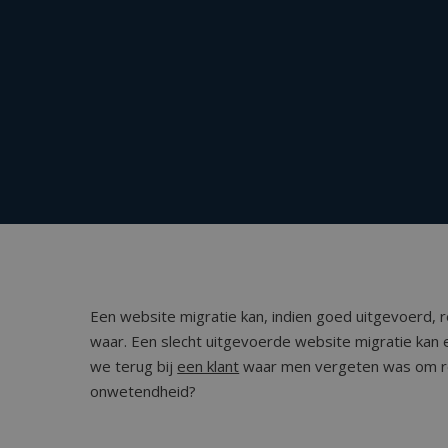
sib_cuid
.
lidc
_ga
G
.
YSC
VISITOR_INFO1_LIVE
Een website migratie kan, indien goed uitgevoerd, 
waar. Een slecht uitgevoerde website migratie kan 
we terug bij
een klant
waar men vergeten was om red
onwetendheid?