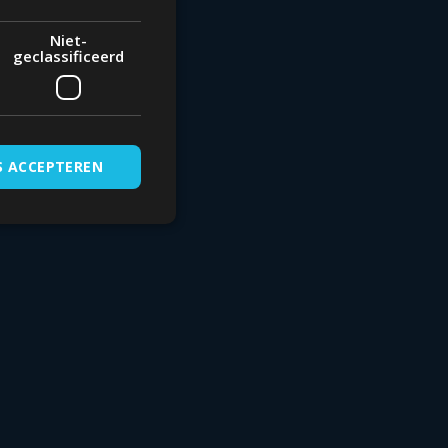
Niet-
geclassificeerd
S ACCEPTEREN
ceerd
melding en
 toestemming van de
un interactie met de
egevens over de
betrekking tot