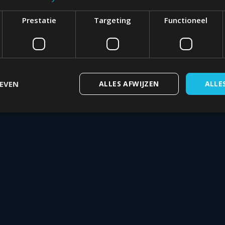
Prestatie
Targeting
Functioneel
GEVEN
ALLES AFWIJZEN
ALLE
kt noodzakelijk
Prestatie
Targeting
Functioneel
Niet-geclassifi
okies maken de kernfunctionaliteiten van de website mogelijk, zoals gebruikersaan
te kan niet goed worden gebruikt zonder de strikt noodzakelijke cookies.
Aanbieder
/
Vervaldatum
Omschrijving
Domein
TADATA
5 maanden 4
Deze cookie wordt gebruikt om de
YouTube
weken
gebruiker en privacykeuzes voor h
.youtube.com
site op te slaan. Het registreert g
toestemming van de bezoeker met 