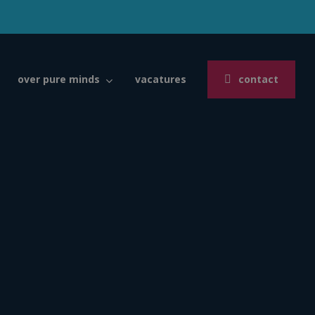
over pure minds
vacatures
contact