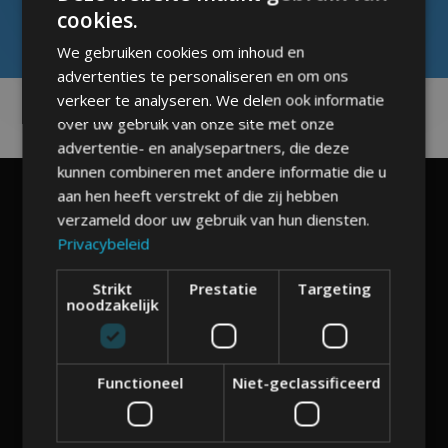
cookies.
We gebruiken cookies om inhoud en
advertenties te personaliseren en om ons
verkeer te analyseren. We delen ook informatie
over uw gebruik van onze site met onze
advertentie- en analysepartners, die deze
kunnen combineren met andere informatie die u
aan hen heeft verstrekt of die zij hebben
verzameld door uw gebruik van hun diensten.
Privacybeleid
Hebben we je aandacht?
Strikt
Prestatie
Targeting
noodzakelijk
Tijd om kennis te maken!
Laten we samen bekijken hoe we jouw business kunnen
helpen groeien.
Functioneel
Niet-geclassificeerd