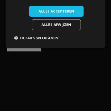
plan direct een kennismaking in.
ALLES ACCEPTEREN
ALLES AFWIJZEN
DETAILS WEERGEVEN
Strikt noodzakelijk
Prestatie
Targeting
Functioneel
Niet-geclassificeerd
Strikt noodzakelijke cookies maken de
kernfunctionaliteiten van de website mogelijk, zoals
gebruikersaanmelding en accountbeheer. De website kan
niet goed worden gebruikt zonder de strikt noodzakelijke
cookies.
Aanbieder
/
Naam
Vervaldatum
Domein
VISITOR_PRIVACY_METADATA
5 maanden 4
YouTube