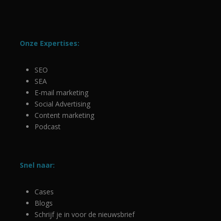
weken
.youtube.com
Onze Expertises:
SEO
SEA
E-mail marketing
Social Advertising
Google
Content marketing
Privacy Policy
Podcast
li_gc
5 maanden 4
LinkedIn
weken
Corporation
Snel naar:
.linkedin.com
Cases
Blogs
Schrijf je in voor de nieuwsbrief
CookieScriptConsent
4 weken 2
CookieScript