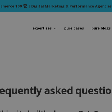
Emerce 100
🏆 | Digital Marketing & Performance Agencies
expertises
pure cases
pure blogs
equently asked questi