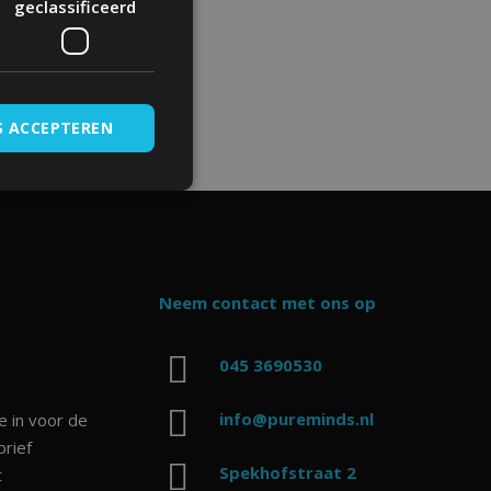
geclassificeerd
ed turpis
S ACCEPTEREN
ceerd
melding en
Neem contact met ons op
045 3690530
 toestemming van de
un interactie met de
egevens over de
info@pureminds.nl
je in voor de
betrekking tot
ellingen, zodat hun
rief
 in toekomstige
Spekhofstraat 2
t