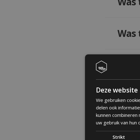
Was t
Lorem ipsu
pulvinar e
Was t
Lorem ipsu
pulvinar e
Was t
Lorem ipsu
Deze website 
pulvinar e
Was t
We gebruiken cookie
delen ook informati
kunnen combineren m
Lorem ipsu
uw gebruik van hun 
pulvinar e
Was t
Strikt