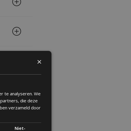
ed turpis
ed turpis
×
ed turpis
er te analyseren. We
epartners, die deze
ebben verzameld door
ed turpis
Niet-