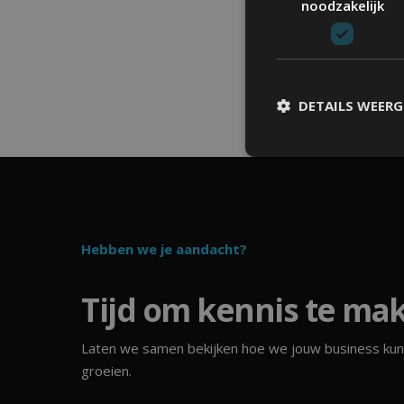
noodzakelijk
Lorem ipsu
pulvinar e
DETAILS WEER
Stri
Strikt noodzakelijke co
accountbeheer. De websi
Hebben we je aandacht?
Naam
Tijd om kennis te ma
VISITOR_PRIVACY_ME
Laten we samen bekijken hoe we jouw business ku
groeien.