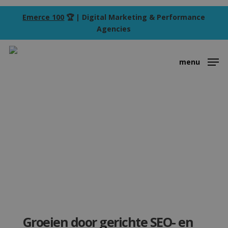
Skip
Emerce 100
🏆 | Digital Marketing & Performance
to
Agencies
main
content
menu
Groeien door gerichte SEO- en