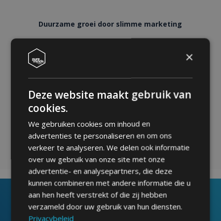
Duurzame groei door slimme marketing
Bij Pure Minds geloven we dat duurzame groei begint met
×
het stellen van de juiste vragen. Door SEO en SEA
strategisch te combineren, zorgen we ervoor dat bedrijven
niet alleen meer zichtbaarheid krijgen, maar ook langdurig
relevant blijven voor de doelgroep. Slimme SEO-
Deze website maakt gebruik van
optimalisaties en datagedreven keuzes zorgden uiteindelijk
cookies.
voor een flinke positieve impact op de prestaties van
We gebruiken cookies om inhoud en
Autoklusser.nl
advertenties te personaliseren en om ons
verkeer te analyseren. We delen ook informatie
over uw gebruik van onze site met onze
advertentie- en analysepartners, die deze
kunnen combineren met andere informatie die u
aan hen heeft verstrekt of die zij hebben
verzameld door uw gebruik van hun diensten.
Privacybeleid