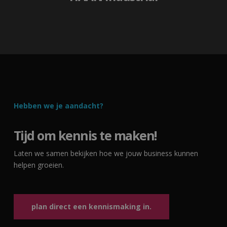
li_gc
5 maanden 4
LinkedIn
weken
Corporation
.linkedin.com
CookieScriptConsent
4 weken 2
CookieScript
dagen
www.pureminds.nl
Hebben we je aandacht?
Tijd om kennis te maken!
Laten we samen bekijken hoe we jouw business kunnen
helpen groeien.
plan direct een kennismaking in.